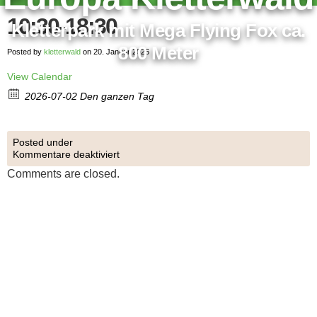
10:30-18:30
Kletterpark mit Mega Flying Fox ca.
800 Meter
Posted by
kletterwald
on 20. Januar 2026
View Calendar
2026-07-02 Den ganzen Tag
Posted under
Kommentare deaktiviert
Comments are closed.