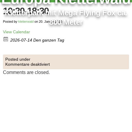
10:30-18:30
Kletterpark mit Mega Flying Fox ca.
800 Meter
Posted by
kletterwald
on 20. Januar 2026
View Calendar
2026-07-14 Den ganzen Tag
Posted under
Kommentare deaktiviert
Comments are closed.