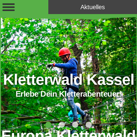
Aktuelles
Kletterwald Kassel
Erlebe Dein Kletterabenteuer!
Europa Kletterwald