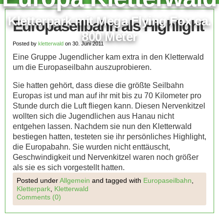
Kletterpark mit Mega Flying Fox ca.
Europaseilbahn als Highlight
800 Meter
Posted by
kletterwald
on 30. Juni 2011
Eine Gruppe Jugendlicher kam extra in den Kletterwald
um die Europaseilbahn auszuprobieren.
Sie hatten gehört, dass diese die größte Seilbahn
Europas ist und man auf ihr mit bis zu 70 Kilometer pro
Stunde durch die Luft fliegen kann. Diesen Nervenkitzel
wollten sich die Jugendlichen aus Hanau nicht
entgehen lassen. Nachdem sie nun den Kletterwald
bestiegen hatten, testeten sie ihr persönliches Highlight,
die Europabahn. Sie wurden nicht enttäuscht,
Geschwindigkeit und Nervenkitzel waren noch größer
als sie es sich vorgestellt hatten.
Posted under
Allgemein
and tagged with
Europaseilbahn
,
Kletterpark
,
Kletterwald
Comments (0)