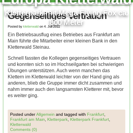
Kletterpark mit Mega Flying Fox ca.
Gegenseitiges Vertrauen
800 Meter
Posted by
kletterwald
on 4. Juli 2011
Ein Betriebsausflug eines Betriebes aus Frankfurt am
Main führte die Mitarbeiter einer kleinen Bank in den
Kletterwald Steinau.
Schnell fassten die Kollegen gegenseitiges Vertrauen
und konnten sich so im Hochseilgarten bei schwierigen
Übungen unterstützen. Auch wenn manchen das
Klettern im Kletterwald leichter von der Hand ging als
anderen, blieb die Gruppe immer dicht zusammen und
nahm immer auch den langsamsten Kletterer mit, bevor
es weiter ging.
Posted under
Allgemein
and tagged with
Frankfurt
,
Frankfurt am Main
,
Kletterpark
,
Kletterpark Frankfurt
,
Kletterwald
Comments (0)