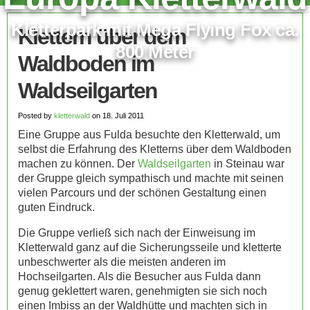
Kletterpark mit Mega Flying Fox ca.
Klettern über dem
800 Meter
Waldboden im
Waldseilgarten
Posted by
kletterwald
on 18. Juli 2011
Eine Gruppe aus Fulda besuchte den Kletterwald, um
selbst die Erfahrung des Kletterns über dem Waldboden
machen zu können. Der
Waldseilgarten
in Steinau war
der Gruppe gleich sympathisch und machte mit seinen
vielen Parcours und der schönen Gestaltung einen
guten Eindruck.
Die Gruppe verließ sich nach der Einweisung im
Kletterwald ganz auf die Sicherungsseile und kletterte
unbeschwerter als die meisten anderen im
Hochseilgarten. Als die Besucher aus Fulda dann
genug geklettert waren, genehmigten sie sich noch
einen Imbiss an der Waldhütte und machten sich in