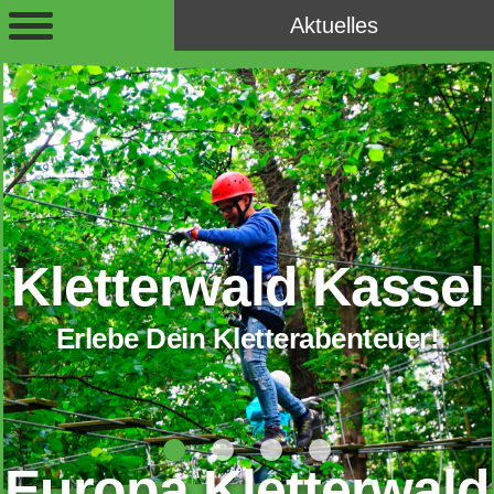
Aktuelles
rwald Kassel
Klette
n Kletterabenteuer!
Erlebe De
Europa Kletterwald