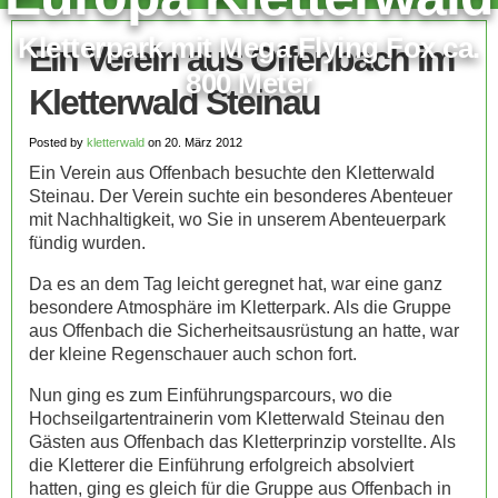
Kletterpark mit Mega Flying Fox ca.
Ein Verein aus Offenbach im
800 Meter
Kletterwald Steinau
Posted by
kletterwald
on 20. März 2012
Ein Verein aus Offenbach besuchte den Kletterwald
Steinau. Der Verein suchte ein besonderes Abenteuer
mit Nachhaltigkeit, wo Sie in unserem Abenteuerpark
fündig wurden.
Da es an dem Tag leicht geregnet hat, war eine ganz
besondere Atmosphäre im Kletterpark. Als die Gruppe
aus Offenbach die Sicherheitsausrüstung an hatte, war
der kleine Regenschauer auch schon fort.
Nun ging es zum Einführungsparcours, wo die
Hochseilgartentrainerin vom Kletterwald Steinau den
Gästen aus Offenbach das Kletterprinzip vorstellte. Als
die Kletterer die Einführung erfolgreich absolviert
hatten, ging es gleich für die Gruppe aus Offenbach in