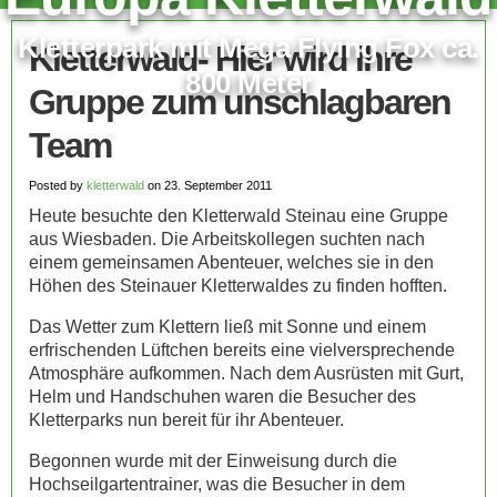
Kletterpark mit Mega Flying Fox ca.
Kletterwald- Hier wird ihre
800 Meter
Gruppe zum unschlagbaren
Team
Posted by
kletterwald
on 23. September 2011
Heute besuchte den Kletterwald Steinau eine Gruppe
aus Wiesbaden. Die Arbeitskollegen suchten nach
einem gemeinsamen Abenteuer, welches sie in den
Höhen des Steinauer Kletterwaldes zu finden hofften.
Das Wetter zum Klettern ließ mit Sonne und einem
erfrischenden Lüftchen bereits eine vielversprechende
Atmosphäre aufkommen. Nach dem Ausrüsten mit Gurt,
Helm und Handschuhen waren die Besucher des
Kletterparks nun bereit für ihr Abenteuer.
Begonnen wurde mit der Einweisung durch die
Hochseilgartentrainer, was die Besucher in dem