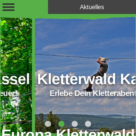
Aktuelles
Kletterwald Kassel
Erlebe Dein Kletterabenteuer!
Europa Kletterwald