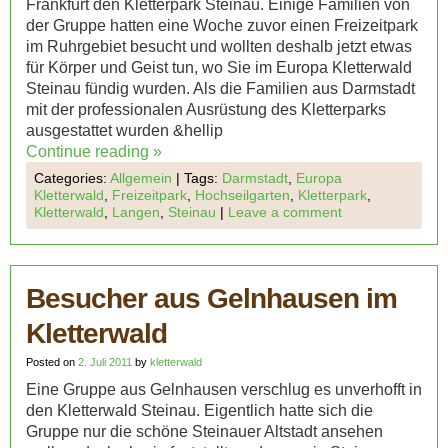
Frankfurt den Kletterpark Steinau. Einige Familien von
der Gruppe hatten eine Woche zuvor einen Freizeitpark
im Ruhrgebiet besucht und wollten deshalb jetzt etwas
für Körper und Geist tun, wo Sie im Europa Kletterwald
Steinau fündig wurden. Als die Familien aus Darmstadt
mit der professionalen Ausrüstung des Kletterparks
ausgestattet wurden &hellip
Continue reading
»
Categories:
Allgemein
|
Tags:
Darmstadt
,
Europa
Kletterwald
,
Freizeitpark
,
Hochseilgarten
,
Kletterpark
,
Kletterwald
,
Langen
,
Steinau
|
Leave a comment
Besucher aus Gelnhausen im
Kletterwald
Posted on
2. Juli 2011
by
kletterwald
Eine Gruppe aus Gelnhausen verschlug es unverhofft in
den Kletterwald Steinau. Eigentlich hatte sich die
Gruppe nur die schöne Steinauer Altstadt ansehen