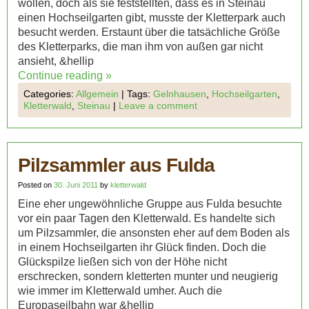
wollen, doch als sie feststellten, dass es in Steinau
einen Hochseilgarten gibt, musste der Kletterpark auch
besucht werden. Erstaunt über die tatsächliche Größe
des Kletterparks, die man ihm von außen gar nicht
ansieht, &hellip
Continue reading
»
Categories:
Allgemein
|
Tags:
Gelnhausen
,
Hochseilgarten
,
Kletterwald
,
Steinau
|
Leave a comment
Pilzsammler aus Fulda
Posted on
30. Juni 2011
by
kletterwald
Eine eher ungewöhnliche Gruppe aus Fulda besuchte
vor ein paar Tagen den Kletterwald. Es handelte sich
um Pilzsammler, die ansonsten eher auf dem Boden als
in einem Hochseilgarten ihr Glück finden. Doch die
Glückspilze ließen sich von der Höhe nicht
erschrecken, sondern kletterten munter und neugierig
wie immer im Kletterwald umher. Auch die
Europaseilbahn war &hellip