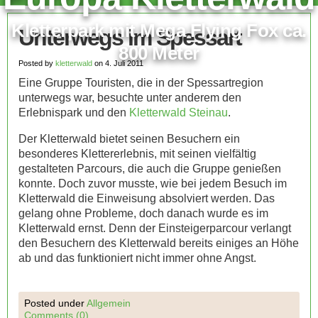
Kletterpark mit Mega Flying Fox ca.
Unterwegs im Spessart
800 Meter
Posted by
kletterwald
on 4. Juli 2011
Eine Gruppe Touristen, die in der Spessartregion
unterwegs war, besuchte unter anderem den
Erlebnispark und den
Kletterwald Steinau
.
Der Kletterwald bietet seinen Besuchern ein
besonderes Klettererlebnis, mit seinen vielfältig
gestalteten Parcours, die auch die Gruppe genießen
konnte. Doch zuvor musste, wie bei jedem Besuch im
Kletterwald die Einweisung absolviert werden. Das
gelang ohne Probleme, doch danach wurde es im
Kletterwald ernst. Denn der Einsteigerparcour verlangt
den Besuchern des Kletterwald bereits einiges an Höhe
ab und das funktioniert nicht immer ohne Angst.
Posted under
Allgemein
Comments (0)